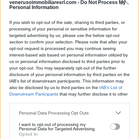
con finiture di alta qualità ed è dotato di porta blindata, impianto di
venerusoimmobiliaresrl.com -
Do Not Process My
allarme, aria condizionata, persiane elettriche e spaziose armadiature.
Personal Information
Piano
4° Piano
If you wish to opt-out of the sale, sharing to third parties, or
Anno
processing of your personal or sensitive information for
1960
Disponibilità
targeted advertising by us, please use the below opt-out
Libero al rogito
section to confirm your selection. Please note that after your
Camere
opt-out request is processed you may continue seeing
5
interest-based ads based on personal information utilized by
Servizi
us or personal information disclosed to third parties prior to
2
your opt-out. You may separately opt-out of the further
Balconi
3 (20 mq ca.)
disclosure of your personal information by third parties on the
Giardino
IAB’s list of downstream participants. This information may
Comune
also be disclosed by us to third parties on the
IAB’s List of
Cortile
Downstream Participants
that may further disclose it to other
Comune
third parties.
Box auto
Posto auto scoperto 24 mq ca.
Personal Data Processing Opt Outs
Condizioni
Ristrutturato
Riscaldamento
I want to opt-out of processing my
Personal Data for Targeted Advertising.
Centralizzato
Opted In
Condominio (mese)