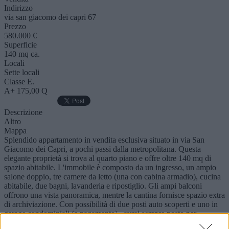
Indirizzo
via san giacomo dei capri 67
Prezzo
580.000 €
Superficie
140 mq ca.
Locali
Sette locali
Classe E.
A+ 175,00 Q
Descrizione
Altro
Mappa
Splendido appartamento in vendita esclusiva situato in via San
Giacomo dei Capri, a pochi passi dalla metropolitana. Questa
elegante proprietà si trova al quarto piano e offre oltre 140 mq di
spazio abitabile. L'immobile è composto da un ingresso, un ampio
salone doppio, tre camere da letto (una con cabina armadio), cucina
abitabile, due bagni, lavanderia e ripostiglio. Gli ampi balconi
offrono una vista panoramica, mentre la cantina fornisce spazio extra
di archiviazione. Con possibilità di due posti auto scoperti e uno in
garage condominiali (a pagamento) , avrai sempre posto per
parcheggiare. Questo appartamento è stato recentemente ristrutturato