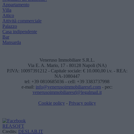
Appartamento
Villa
Attico
Attività commerciale
Palazzo
Casa indipendente
Bar
Mansarda
Veneruso Immobiliare S.R.L.
Via E. A. Mario, 17 - 80128 Napoli (NA)
P.IVA: 10097391212 - Capitale sociale: € 10.000,00 i.v. - REA:
NA-1080447
tel: +39 0810685036 - cell: +39 3383737998
e-mail:
info@venerusoimmobiliaresrl.com
- pec:
venerusoimmobiliaresrl@legalmail.it
Cookie policy
-
Privacy policy
REASOFT
Credits:
DESLAB.IT