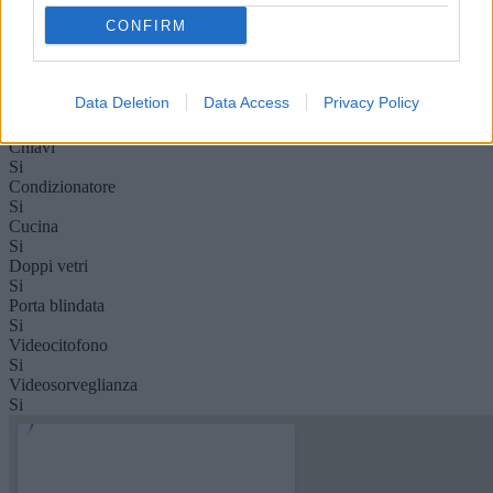
100 €
CONFIRM
Antifurto
Si
Ascensore
Si
Data Deletion
Data Access
Privacy Policy
Cantina
Si
Chiavi
Si
Condizionatore
Si
Cucina
Si
Doppi vetri
Si
Porta blindata
Si
Videocitofono
Si
Videosorveglianza
Si