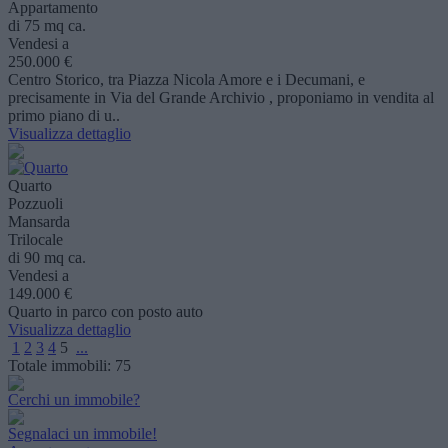
Appartamento
di 75 mq ca.
Vendesi a
250.000 €
Centro Storico, tra Piazza Nicola Amore e i Decumani, e
precisamente in Via del Grande Archivio , proponiamo in vendita al
primo piano di u..
Visualizza dettaglio
Quarto
Pozzuoli
Mansarda
Trilocale
di 90 mq ca.
Vendesi a
149.000 €
Quarto in parco con posto auto
Visualizza dettaglio
1
2
3
4
5
...
Totale immobili:
75
Cerchi un immobile?
Segnalaci un immobile!