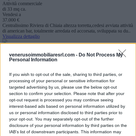
Attività commerciale
di 33 mq ca.
Vendesi a
37.000 €
Centralissimo Riviera di Chiaia altezza torretta,cedesi avviata attività
di american bar, totalmente arredata ed accorsata, sviluppata su du..
Visualizza dettaglio
Chiaia
venerusoimmobiliaresrl.com -
Do Not Process My
Napoli
Personal Information
Bar
Monolocale
di 33 mq ca.
If you wish to opt-out of the sale, sharing to third parties, or
Vendesi a
processing of your personal or sensitive information for
38.000 €
targeted advertising by us, please use the below opt-out
Chiaia Centralissimo Cedesi Attività Commerciale Lounge Bar
section to confirm your selection. Please note that after your
Chiaia centro, nel cuore della movida, cedesi attività commerciale di
opt-out request is processed you may continue seeing
lounge ba..
interest-based ads based on personal information utilized by
Visualizza dettaglio
us or personal information disclosed to third parties prior to
your opt-out. You may separately opt-out of the further
Miano
disclosure of your personal information by third parties on the
Napoli
IAB’s list of downstream participants. This information may
Villa